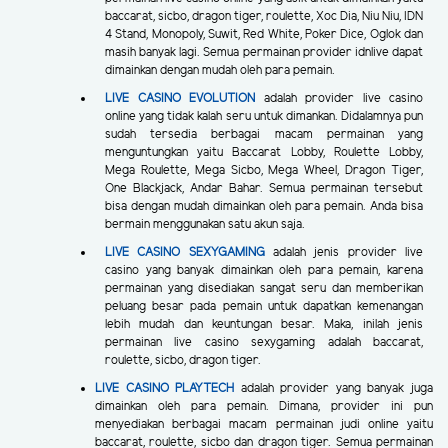
baccarat, sicbo, dragon tiger, roulette, Xoc Dia, Niu Niu, IDN
4 Stand, Monopoly, Suwit, Red White, Poker Dice, Oglok dan
masih banyak lagi. Semua permainan provider idnlive dapat
dimainkan dengan mudah oleh para pemain.
LIVE CASINO EVOLUTION
adalah provider live casino
online yang tidak kalah seru untuk dimankan. Didalamnya pun
sudah tersedia berbagai macam permainan yang
menguntungkan yaitu Baccarat Lobby, Roulette Lobby,
Mega Roulette, Mega Sicbo, Mega Wheel, Dragon Tiger,
One Blackjack, Andar Bahar. Semua permainan tersebut
bisa dengan mudah dimainkan oleh para pemain. Anda bisa
bermain menggunakan satu akun saja.
LIVE CASINO SEXYGAMING
adalah jenis provider live
casino yang banyak dimainkan oleh para pemain, karena
permainan yang disediakan sangat seru dan memberikan
peluang besar pada pemain untuk dapatkan kemenangan
lebih mudah dan keuntungan besar. Maka, inilah jenis
permainan live casino sexygaming adalah baccarat,
roulette, sicbo, dragon tiger.
LIVE CASINO PLAYTECH
adalah provider yang banyak juga
dimainkan oleh para pemain. Dimana, provider ini pun
menyediakan berbagai macam permainan judi online yaitu
baccarat, roulette, sicbo dan dragon tiger. Semua permainan