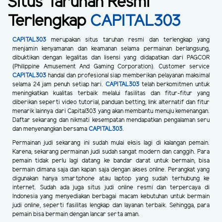
Situs Taruhan Resmi
Terlengkap
CAPITAL303
CAPITAL303
merupakan situs taruhan resmi dan terlengkap yang
menjamin kenyamanan dan keamanan selama permainan berlangsung,
dibuktikan dengan legalitas dan lisensi yang didapatkan dari PAGCOR
(Philippine Amusement And Gaming Corporation). Customer service
CAPITAL303
handal dan profesional siap memberikan pelayanan maksimal
selama 24 jam penuh setiap hari.
CAPITAL303
telah berkomitmen untuk
meningkatkan kualitas terbaik melalui fasilitas dan fitur-fitur yang
diberikan seperti video tutorial, panduan betting, link alternatif dan fitur
menarik lainnya dari Capital303 yang akan membantu menuju kemenangan.
Daftar sekarang dan nikmati kesempatan mendapatkan pengalaman seru
dan menyenangkan bersama
CAPITAL303
.
Permainan judi sekarang ini sudah mulai eksis lagi di kalangan pemain.
Karena, sekarang permainan judi sudah sangat modern dan canggih. Para
pemain tidak perlu lagi datang ke bandar darat untuk bermain, bisa
bermain dimana saja dan kapan saja dengan akses online. Perangkat yang
digunakan hanya smartphone atau laptop yang sudah terhubung ke
internet. Sudah ada juga situs judi online resmi dan terpercaya di
Indonesia yang menyediakan berbagai macam kebutuhan untuk bermain
judi online, seperti fasilitas lengkap dan layanan terbaik. Sehingga, para
pemain bisa bermain dengan lancar serta aman.