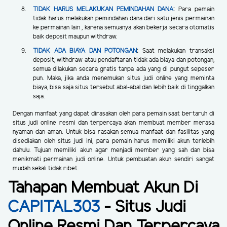
TIDAK HARUS MELAKUKAN PEMINDAHAN DANA
:
Para pemain
tidak harus melakukan pemindahan dana dari satu jenis permainan
ke permainan lain , karena semuanya akan bekerja secara otomatis
baik deposit maupun withdraw.
TIDAK ADA BIAYA DAN POTONGAN
:
Saat melakukan transaksi
deposit, withdraw atau pendaftaran tidak ada biaya dan potongan,
semua dilakukan secara gratis tanpa ada yang di pungut sepeser
pun. Maka, jika anda menemukan situs judi online yang meminta
biaya, bisa saja situs tersebut abal-abal dan lebih baik di tinggalkan
saja.
Dengan manfaat yang dapat dirasakan oleh para pemain saat bertaruh di
situs judi online resmi dan terpercaya akan membuat member merasa
nyaman dan aman. Untuk bisa rasakan semua manfaat dan fasilitas yang
disediakan oleh situs judi ini, para pemain harus memiliki akun terlebih
dahulu. Tujuan memiliki akun agar menjadi member yang sah dan bisa
menikmati permainan judi online. Untuk pembuatan akun sendiri sangat
mudah sekali tidak ribet.
Tahapan Membuat Akun Di
CAPITAL303
- Situs Judi
Online Resmi Dan Terpercaya