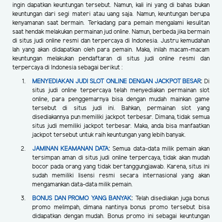
ingin dapatkan keuntungan tersebut. Namun, kali ini yang di bahas bukan
keuntungan dari segi materi atau uang saja. Namun, keuntungan berupa
kenyamanan saat bermain. Terkadang para pemain mengalami kesulitan
saat hendak melakukan permainan jud online. Namun, berbeda jika bermain
di situs judi online resmi dan terpercaya di Indonesia. Justru kemudahan
lah yang akan didapatkan oleh para pemain. Maka, inilah macam-macam
keuntungan melakukan pendaftaran di situs judi online resmi dan
terpercaya di Indonesia sebagai berikut :
MENYEDIAKAN JUDI SLOT ONLINE DENGAN JACKPOT BESAR
:
Di
situs judi online terpercaya telah menyediakan permainan slot
online, para penggemarnya bisa dengan mudah mainkan game
tersebut di situs judi ini. Bahkan, permainan slot yang
disediakannya pun memiliki jackpot terbesar. Dimana, tidak semua
situs judi memiliki jackpot terbesar. Maka, anda bisa manfaatkan
jackpot tersebut untuk raih keuntungan yang lebih banyak.
JAMINAN KEAMANAN DATA
:
Semua data-data milik pemain akan
tersimpan aman di situs judi online terpercaya, tidak akan mudah
bocor pada orang yang tidak bertanggungjawab. Karena, situs ini
sudah memiliki lisensi resmi secara internasional yang akan
mengamankan data-data milik pemain.
BONUS DAN PROMO YANG BANYAK
:
Telah disediakan juga bonus
promo melimpah, dimana nantinya bonus promo tersebut bisa
didapatkan dengan mudah. Bonus promo ini sebagai keuntungan