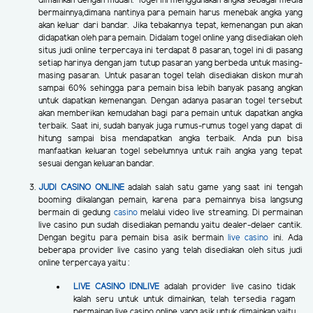
dimainkan dengan mudah. Togel ini menggunakan angka sebagai media
bermainnya,dimana nantinya para pemain harus menebak angka yang
akan keluar dari bandar. Jika tebakannya tepat, kemenangan pun akan
didapatkan oleh para pemain. Didalam togel online yang disediakan oleh
situs judi online terpercaya ini terdapat 8 pasaran, togel ini di pasang
setiap harinya dengan jam tutup pasaran yang berbeda untuk masing-
masing pasaran. Untuk pasaran togel telah disediakan diskon murah
sampai 60% sehingga para pemain bisa lebih banyak pasang angkan
untuk dapatkan kemenangan. Dengan adanya pasaran togel tersebut
akan memberikan kemudahan bagi para pemain untuk dapatkan angka
terbaik. Saat ini, sudah banyak juga rumus-rumus togel yang dapat di
hitung sampai bisa mendapatkan angka terbaik. Anda pun bisa
manfaatkan keluaran togel sebelumnya untuk raih angka yang tepat
sesuai dengan keluaran bandar.
JUDI CASINO ONLINE
adalah salah satu game yang saat ini tengah
booming dikalangan pemain, karena para pemainnya bisa langsung
bermain di gedung
casino
melalui video live streaming. Di permainan
live casino pun sudah disediakan pemandu yaitu dealer-delaer cantik.
Dengan begitu para pemain bisa asik bermain
live casino
ini. Ada
beberapa provider live casino yang telah disediakan oleh situs judi
online terpercaya yaitu :
LIVE CASINO IDNLIVE
adalah provider live casino tidak
kalah seru untuk untuk dimainkan, telah tersedia ragam
permainan live casino online yang asik untuk dimainkan yaitu