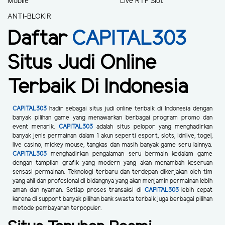
Mobile
Live RTP Slot
ANTI-BLOKIR
Daftar
CAPITAL303
Situs Judi Online
Terbaik Di Indonesia
CAPITAL303
hadir sebagai situs judi online terbaik di Indonesia dengan
banyak pilihan game yang menawarkan berbagai program promo dan
event menarik.
CAPITAL303
adalah situs pelopor yang menghadirkan
banyak jenis permainan dalam 1 akun seperti esport, slots, idnlive, togel,
live casino, mickey mouse, tangkas dan masih banyak game seru lainnya.
CAPITAL303
menghadirkan pengalaman seru bermain kedalam game
dengan tampilan grafik yang modern yang akan menambah keseruan
sensasi permainan. Teknologi terbaru dan terdepan dikerjakan oleh tim
yang ahli dan profesional di bidangnya yang akan menjamin permainan lebih
aman dan nyaman. Setiap proses transaksi di
CAPITAL303
lebih cepat
karena di support banyak pilihan bank swasta terbaik juga berbagai pilihan
metode pembayaran terpopuler.