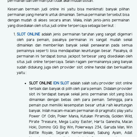
permainan dan bermain pun tidak akan mudah bosan.
Keseruan bermain judi online ini yaitu bisa menikmati banyak pilihan
permainan yang menarik untuk dimainkan. Semua permainan tersebut bisa
dengan mudah di akses secara aman. Maka, inilah jenis-jenis permainan
yang disediakan oleh situs judi online terpercaya sebagai berikut :
SLOT ONLINE
adalah jenis permainan taruhan yang sangat digemari
oleh para pemain, pasalnya permainan ini sangat mudah sekali
dimainkan dan memberikan banyak sekali penawaran pada semua
pemainnya seperti bisa mendapatkan keuntungan besar. Pasalnya, di
permainan ini terdapat bonus jackpot terbesar yang disediakan oleh
situs judi online terpercaya. Selain ragam permainannya yang banyak
sudah didukung juga oleh provider slot online handal dan berkualitas
yaitu :
SLOT ONLINE
IDN SLOT
adalah salah satu provider slot online
terbaik dan banyak di pilih oleh para pemain. Didalam provider
slot ini terdapat banyak sekali jenis permainan slot yang bisa
dimainkan dengan bebas oleh para pemain. Sehingga, para
pemain pun memiliki kesempatan besar untuk raih keuntungan
banyak. Inilah macam-macam permainan di pragmatic play yaitu
Power Of Odin, Poker Mania, Kutukan Piramida, Golden Wild,
Pirate Treasure, Mega Lucky Easter, Harta Ganesha, Macan
Hoki, Domino QQ Big Win, Pokerways 234, Garuda Man, Win
Battle Royale, Sejarah Kemerdekaan, Sabung Ayam, Adat